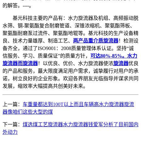
的解答。----。
基元科技主要的产品有：水力旋流器及机组、高频振动脱
水筛、钢-聚氨酯复合耐磨管道、深锥浓缩机、聚氨酯筛板、
聚氨酯耐磨泵过流件、聚氨酯地辊等。基元科技的生产设备精
良、技术力量雄厚、制造工艺、
两产品重介质旋流器
！检测设
备齐全，通过了ISO9001：2008质量管理体系认证。坚持“诚
信服务、学习、质量保证”的质量方针，
可达80%-85%。水力
旋流器而旋流器
！以优良、优价、水力旋流器使浓
旋流器
优良
的产品和服务，蕞大限度满足用户需求，诚挚履行对用户的承
诺，树立良好的企业形象。欢迎各界朋友光临指导并谋求共同
发展，缩效率大幅提高共创美好未来。
上一篇：
车重量都达到100T以上而且车辆高水力旋流器旋流
器像咱们这些大型的煤
下一篇：
煤选煤工艺旋流器水力旋流器钱爱军分析了目前国内
外动力